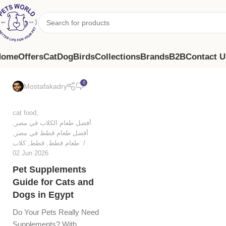
Home
Offers
Cat
Dog
Birds
Collections
Brands
B2B
Contact U
0
Mostafakadry
cat food
,
,
أفضل طعام الكلاب في مصر
,
أفضل طعام قطط في مصر
كلاب
,
قطط
,
طعام قطط
02 Jun 2026
Pet Supplements
Guide for Cats and
Dogs in Egypt
Do Your Pets Really Need
Supplements? With