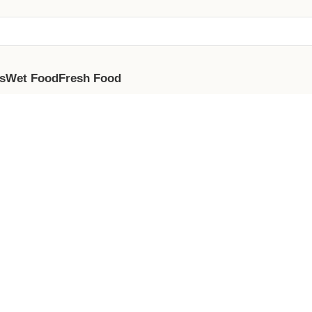
s
Wet Food
Fresh Food