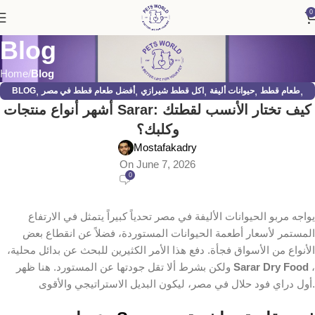
0
Blog
Home
Blog
,
,
,
,
,
طعام قطط
حيوانات أليفة
اكل قطط شيرازي
أفضل طعام قطط في مصر
BLOG
أشهر أنواع منتجات Sarar: كيف تختار الأنسب لقطتك
,
مستلزمات حيوانات أليفة
قطط
وكلبك؟
Mostafakadry
On June 7, 2026
0
يواجه مربو الحيوانات الأليفة في مصر تحدياً كبيراً يتمثل في الارتفاع
المستمر لأسعار أطعمة الحيوانات المستوردة، فضلاً عن انقطاع بعض
الأنواع من الأسواق فجأة. دفع هذا الأمر الكثيرين للبحث عن بدائل محلية،
،
Sarar Dry Food
ولكن بشرط ألا تقل جودتها عن المستورد. هنا ظهر
أول دراي فود حلال في مصر، ليكون البديل الاستراتيجي والأقوى.