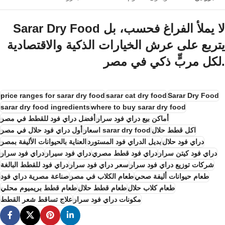
لا يملأ الفراغ فحسب، بل
Sarar Dry Food
يتربع على عرش الخيارات الذكية والاقتصادية
لكل مربٍّ ذكي في مصر.
price ranges for sarar dry food
sarar cat dry food
Sarar Dry Food
sarar dry food ingredients
where to buy sarar dry food
أماكن بيع دراي فود سرار
أفضل دراي فود للقطط في مصر
اكل قطط حلال
اسعار sarar dry food
أول دراي فود حلال في مصر
دراي فود حلال
بديل الدراي فود المستورد
العناية بالحيوانات الأليفة بمصر
دراي فود كيتن سرار
دراي فود قطط مصري
دراي فود سيرار
دراي فود سرار
شركات توزيع دراي فود سرار
سعر دراي فود سرار
دراي فود للقطط البالغة
طعام حيوانات أليفة صحي
طعام الكلاب في مصر
صناعة مصرية دراي فود
طعام كلاب حلال
طعام قطط حلال
طعام قطط بريميوم محلي
مكونات دراي فود سرار
علاج تساقط شعر القطط