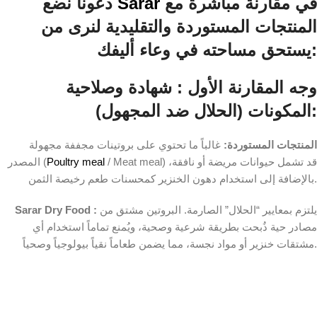
في مقارنة مباشرة مع
Sarar
دعونا نضع
المنتجات المستوردة والتقليدية لنرى من
يستحق مساحته في وعاء أليفك:
وجه المقارنة الأول : شهادة وصلاحية
المكونات (الحلال ضد المجهول):
المنتجات المستوردة:
غالباً ما تحتوي على بروتينات مجففة مجهولة
/ Meat meal) قد تشمل حيوانات مريضة أو نافقة،
Poultry meal
المصدر (
بالإضافة إلى استخدام دهون الخنزير كمحسنات طعم رخيصة الثمن.
يلتزم بمعايير “الحلال” الصارمة. البروتين مشتق من
Sarar Dry Food :
مصادر حية ذُبحت بطريقة شرعية وصحية، ويُمنع تماماً استخدام أي
مشتقات خنزير أو مواد نجسة، مما يضمن طعاماً نقياً بيولوجياً وصحياً.