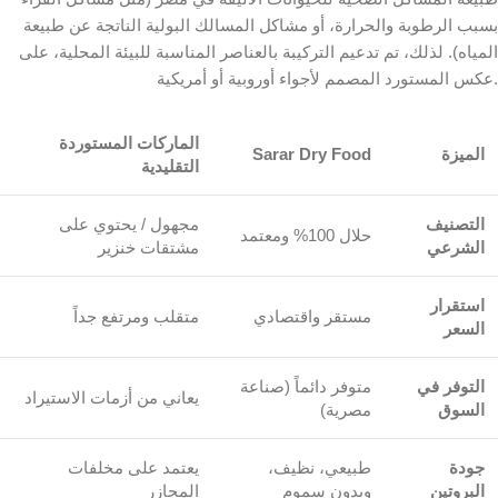
بسبب الرطوبة والحرارة، أو مشاكل المسالك البولية الناتجة عن طبيعة
المياه). لذلك، تم تدعيم التركيبة بالعناصر المناسبة للبيئة المحلية، على
عكس المستورد المصمم لأجواء أوروبية أو أمريكية.
الماركات المستوردة
الميزة
Sarar Dry Food
التقليدية
التصنيف
مجهول / يحتوي على
حلال 100% ومعتمد
الشرعي
مشتقات خنزير
استقرار
مستقر واقتصادي
متقلب ومرتفع جداً
السعر
التوفر في
متوفر دائماً (صناعة
يعاني من أزمات الاستيراد
السوق
مصرية)
جودة
طبيعي، نظيف،
يعتمد على مخلفات
البروتين
وبدون سموم
المجازر