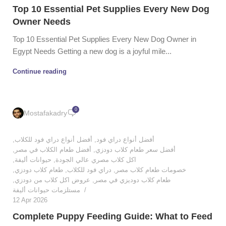
Top 10 Essential Pet Supplies Every New Dog
Owner Needs
Top 10 Essential Pet Supplies Every New Dog Owner in
Egypt Needs Getting a new dog is a joyful mile...
Continue reading
0
Mostafakadry
,
أفضل أنواع دراي فود للكلاب
,
أفضل أنواع دراي فود
,
أفضل طعام الكلاب في مصر
,
أفضل سعر طعام كلاب دودزي
,
حيوانات أليفة
,
اكل كلاب مصري عالي الجودة
,
طعام كلاب دودزي
,
دراي فود للكلاب
,
خصومات طعام كلاب مصر
,
عروض اكل كلاب من دودزي
,
طعام كلاب دوديزي في مصر
مستلزمات حيوانات أليفة
12 Apr 2026
Complete Puppy Feeding Guide: What to Feed