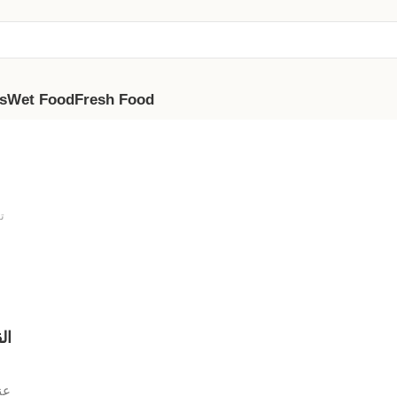
s
Wet Food
Fresh Food
ت
م
ال
عن