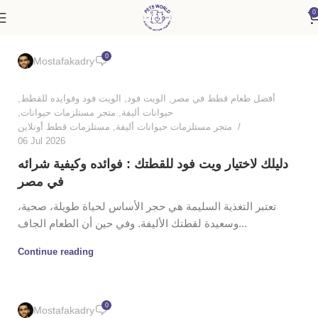
0
0
Mostafakadry
,
الويت فود وفوايده للقطط
,
الويت فود
,
أفضل طعام قطط في مصر
,
متجر مستلزمات حيوانات
,
حيوانات أليفة
مستلزمات قطط أونلاين
,
متجر مستلزمات حيوانات أليفة
06 Jul 2026
دليلك لاختيار ويت فود للقطتك : فوائده وكيفية شرائه
في مصر
تعتبر التغذية السليمة هي حجر الأساس لحياة طويلة، صحية،
وسعيدة لقطتك الأليفة. وفي حين أن الطعام الجاف...
Continue reading
0
Mostafakadry