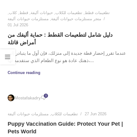
,
كلاب
,
قطط
,
حيوانات أليفة
,
تطعيمات للكلاب
,
تطعيمات قطط
مستلزمات حيوانات أليفة
,
متجر مستلزمات حيوانات أليفة
01 Jul 2026
دليل شامل لتطعيمات القطط : حماية أليفك من
أمراض قاتلة
عندما تقرر إحضار قطة جديدة إلى منزلك، فإن أول ما يتبادر إلى
ذهنك عادة هو نوع الطعام الذي ستقدمه لها،...
Continue reading
0
Mostafakadry
مستلزمات حيوانات أليفة
,
تطعيمات للكلاب
27 Jun 2026
Puppy Vaccination Guide: Protect Your Pet |
Pets World